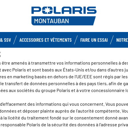
& SSV
ACCESSOIRES ET VÊTEMENTS
FAIRE UN ESSAI
NOTRE
S
 être amenés à transmettre vos informations personnelles à des 
t avec Polaris et sont basés aux États-Unis et/ou dans d’autres j
taires en marketing basés en dehors de l’UE/EEE sont régis par le
 transfert de données personnelles à des pays tiers, afin de gar
ées aux sociétés du groupe Polaris et à votre concessionnaire lo
et d'effacement des informations qui vous concernent. Vous pouve
es données et déposer plainte auprès de l’autorité compétente. Vo
la licéité du traitement fondé sur le consentement donné avant le
 responsable Polaris de la sécurité des données à l’adresse priva