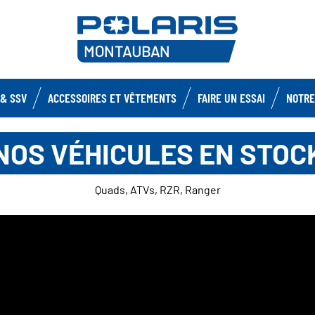
& SSV
ACCESSOIRES ET VÊTEMENTS
FAIRE UN ESSAI
NOTRE
NOS VÉHICULES EN STOC
Quads, ATVs, RZR, Ranger