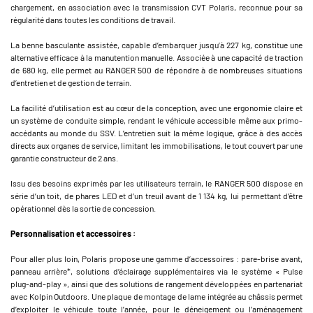
chargement, en association avec la transmission CVT Polaris, reconnue pour sa
régularité dans toutes les conditions de travail.
La benne basculante assistée, capable d’embarquer jusqu’à 227 kg, constitue une
alternative efficace à la manutention manuelle. Associée à une capacité de traction
de 680 kg, elle permet au RANGER 500 de répondre à de nombreuses situations
d’entretien et de gestion de terrain.
La facilité d’utilisation est au cœur de la conception, avec une ergonomie claire et
un système de conduite simple, rendant le véhicule accessible même aux primo-
accédants au monde du SSV. L’entretien suit la même logique, grâce à des accès
directs aux organes de service, limitant les immobilisations, le tout couvert par une
garantie constructeur de 2 ans.
Issu des besoins exprimés par les utilisateurs terrain, le RANGER 500 dispose en
série d’un toit, de phares LED et d’un treuil avant de 1 134 kg, lui permettant d’être
opérationnel dès la sortie de concession.
Personnalisation et accessoires :
Pour aller plus loin, Polaris propose une gamme d’accessoires : pare-brise avant,
panneau arrière*, solutions d’éclairage supplémentaires via le système « Pulse
plug-and-play », ainsi que des solutions de rangement développées en partenariat
avec Kolpin Outdoors. Une plaque de montage de lame intégrée au châssis permet
d’exploiter le véhicule toute l’année, pour le déneigement ou l’aménagement