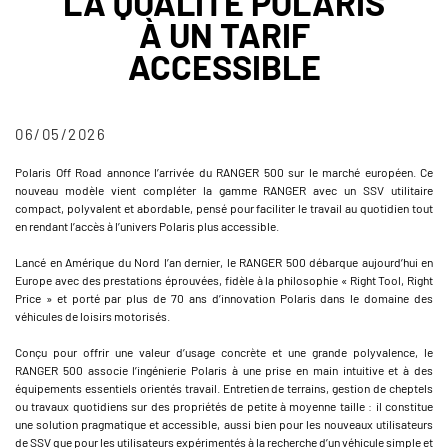
LA QUALITÉ POLARIS
À UN TARIF
ACCESSIBLE
06/05/2026
Polaris Off Road annonce l’arrivée du RANGER 500 sur le marché européen. Ce
nouveau modèle vient compléter la gamme RANGER avec un SSV utilitaire
compact, polyvalent et abordable, pensé pour faciliter le travail au quotidien tout
en rendant l’accès à l’univers Polaris plus accessible.
Lancé en Amérique du Nord l’an dernier, le RANGER 500 débarque aujourd’hui en
Europe avec des prestations éprouvées, fidèle à la philosophie « Right Tool, Right
Price » et porté par plus de 70 ans d’innovation Polaris dans le domaine des
véhicules de loisirs motorisés.
Conçu pour offrir une valeur d’usage concrète et une grande polyvalence, le
RANGER 500 associe l’ingénierie Polaris à une prise en main intuitive et à des
équipements essentiels orientés travail. Entretien de terrains, gestion de cheptels
ou travaux quotidiens sur des propriétés de petite à moyenne taille : il constitue
une solution pragmatique et accessible, aussi bien pour les nouveaux utilisateurs
de SSV que pour les utilisateurs expérimentés à la recherche d’un véhicule simple et