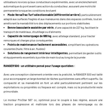
utilisateurs novices qu’aux conducteurs expérimentés, avec un enclenchement
automatique du pont avant sans action du conducteur, assurant une motricité
permanente lorsque les conditions évoluent
Mode VersaTrac Turf sélectionnable (différentiel arrière)
, particulièrement
adapté aux surfaces fragiles et aux manœuvres dans des espaces confinés, tout en
améliorant la maniabilité lors des déplacements sur portions stabilisées
Benne basculante assistée par vérin
, d’une capacité de 227 kg, facilitant le
transport de matériaux, d’outillage ou d’aliments
Capacité de remorquage de 680 kg
, avec attelage standard, pour tracter
remorques et charges plus conséquentes
Points de maintenance facilement accessibles
, simplifiant les opérations
courantes (huile, filtre à air, fluides)
Solutions de rangement intérieur intelligentes
, permettant de garder outils
et équipements essentiels à portée de main tout au long de la journée
RANGER 500 : un utilitaire pensé pour l’usage quotidien :
Avec une conception clairement orientée vers la praticité, le RANGER 500 est taillé
pour accompagner un large éventail de tâches quotidiennes sans effort superflu. Sa
compacité et sa maniabilité en font un allié particulièrement pertinent sur les
exploitations ou propriétés où l’espace est compté, mais où la productivité reste
primordiale.
Le moteur ProStar 567 cc, optimisé pour le couple à bas régime, assure une
traction progressive et maîtrisée lors des phases de remorquage ou de