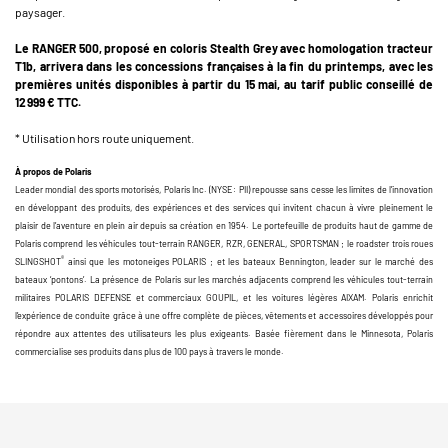
paysager.
Le RANGER 500, proposé en coloris Stealth Grey avec homologation tracteur
T1b, arrivera dans les concessions françaises à la fin du printemps, avec les
premières unités disponibles à partir du 15 mai, au tarif public conseillé de
12 999 € TTC.
* Utilisation hors route uniquement.
À propos de Polaris
Leader mondial des sports motorisés, Polaris Inc. (NYSE : PII) repousse sans cesse les limites de l’innovation
en développant des produits, des expériences et des services qui invitent chacun à vivre pleinement le
plaisir de l’aventure en plein air depuis sa création en 1954. Le portefeuille de produits haut de gamme de
Polaris comprend les véhicules tout-terrain RANGER, RZR, GENERAL, SPORTSMAN ; le roadster trois roues
®
SLINGSHOT
ainsi que les motoneiges POLARIS ; et les bateaux Bennington, leader sur le marché des
bateaux ‘pontons’. La présence de Polaris sur les marchés adjacents comprend les véhicules tout-terrain
militaires POLARIS DEFENSE et commerciaux GOUPIL, et les voitures légères AIXAM. Polaris enrichit
l’expérience de conduite grâce à une offre complète de pièces, vêtements et accessoires développés pour
répondre aux attentes des utilisateurs les plus exigeants. Basée fièrement dans le Minnesota, Polaris
commercialise ses produits dans plus de 100 pays à travers le monde.