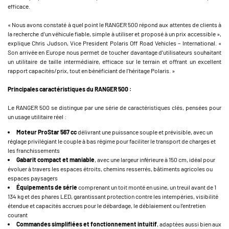
efficace.
« Nous avons constaté à quel point le RANGER 500 répond aux attentes de clients à
la recherche d’un véhicule fiable, simple à utiliser et proposé à un prix accessible »,
explique Chris Judson, Vice President Polaris Off Road Vehicles – International. «
Son arrivée en Europe nous permet de toucher davantage d’utilisateurs souhaitant
un utilitaire de taille intermédiaire, efficace sur le terrain et offrant un excellent
rapport capacités/prix, tout en bénéficiant de l’héritage Polaris. »
Principales caractéristiques du RANGER 500 :
Le RANGER 500 se distingue par une série de caractéristiques clés, pensées pour
un usage utilitaire réel :
Moteur ProStar 567 cc
délivrant une puissance souple et prévisible, avec un
réglage privilégiant le couple à bas régime pour faciliter le transport de charges et
les franchissements
Gabarit compact et maniable
, avec une largeur inférieure à 150 cm, idéal pour
évoluer à travers les espaces étroits, chemins resserrés, bâtiments agricoles ou
espaces paysagers
Équipements de série
comprenant un toit monté en usine, un treuil avant de 1
134 kg et des phares LED, garantissant protection contre les intempéries, visibilité
étendue et capacités accrues pour le débardage, le déblaiement ou l’entretien
courant
Commandes simplifiées et fonctionnement intuitif
, adaptées aussi bien aux